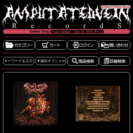
[
English Online Store
]
Online Shop
[ Last Update : July 31, 2026 (Fri.) ]