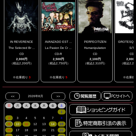
IN REVERENCE
AVANZADO EST ...
PERFECITIZEN
GROTESQUE 
The Selected Br ...
La Pasion De Cr ...
Humanipulation
S/T
CD
CD-R
CD
CD
2,000円
2,500円
2,100円
2,000
（税込2,200円）
（税込2,750円）
（税込2,310円）
（税込2,2
.
※在庫残り
3
※在庫残り
5
※在庫残