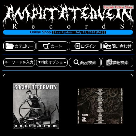
[
English Online Store
]
Online Shop
[ Last Update : July 31, 2026 (Fri.) ]