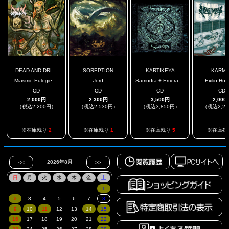
DEAD AND DRI ...
SOREPTION
KARTIKEYA
KARM
Miasmic Eulogie ...
Jord
Samudra + Emera ...
Exilio Hu
CD
CD
CD
CD
2,000円
2,300円
3,500円
2,000
（税込2,200円）
（税込2,530円）
（税込3,850円）
（税込2,2
※在庫残り
2
※在庫残り
1
※在庫残り
5
※在庫残