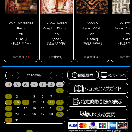
DRIFT OF GENES
CARCINOGEN
ARKAIK
ULTIMA
Room
Complete Discog ...
Labyrinth Of Hu ...
Among Potent
CD
CD
CD
CD
2,100円
2,500円
2,900円
2,000
（税込2,310円）
（税込2,750円）
（税込3,190円）
（税込2,2
※在庫残り
3
※在庫残り
5
※在庫残り
1
※在庫残
Amputated Vein Recordsのクレジットカード決済はイプシ