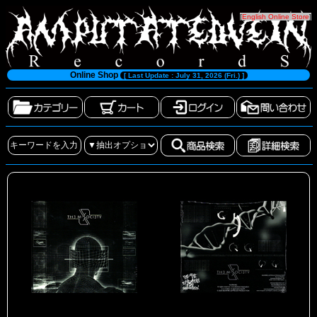
[
English Online Store
]
Online Shop
[ Last Update : July 31, 2026 (Fri.) ]