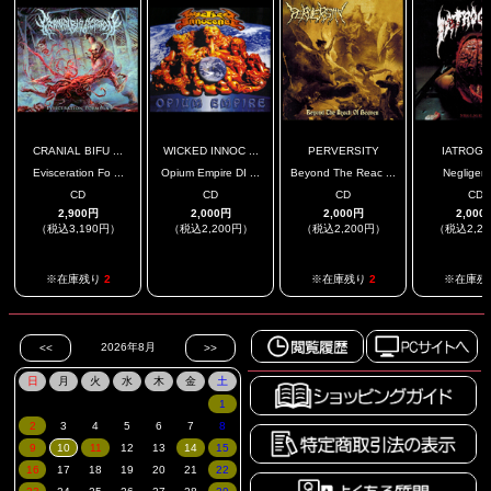
CRANIAL BIFU ...
WICKED INNOC ...
PERVERSITY
IATROGE
Evisceration Fo ...
Opium Empire DI ...
Beyond The Reac ...
Negligenc
CD
CD
CD
CD
2,900円
2,000円
2,000円
2,000
（税込3,190円）
（税込2,200円）
（税込2,200円）
（税込2,2
.
※在庫残り
2
※在庫残り
2
※在庫残