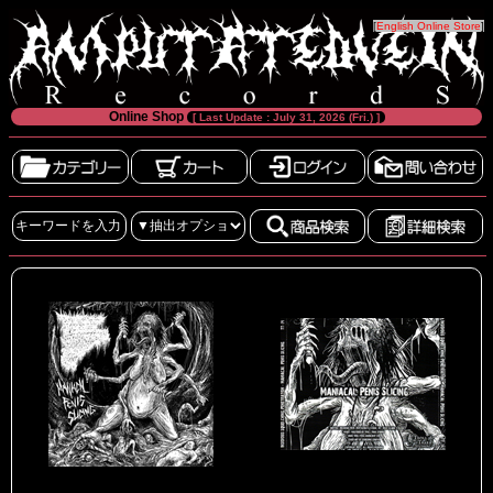
[
English Online Store
]
Online Shop
[ Last Update : July 31, 2026 (Fri.) ]