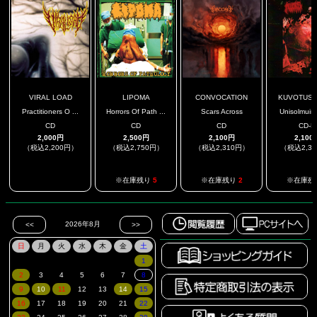
VIRAL LOAD
LIPOMA
CONVOCATION
KUVOTUS / 
Practitioners O ...
Horrors Of Path ...
Scars Across
Unisolmuirvi
CD
CD
CD
CD-R
2,000円
2,500円
2,100円
2,100
（税込2,200円）
（税込2,750円）
（税込2,310円）
（税込2,3
.
※在庫残り
5
※在庫残り
2
※在庫残