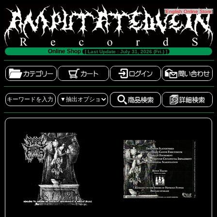
[
English Online Store
]
Online Shop
[ Last Update : July 31, 2026 (Fri.) ]