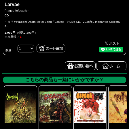
Larvae
Prague Infestation
CD
イタリアのDoom Death Metal Band「Larvae」のLive CD。2025年L'Inphantile Collectiv
e。
2,000円
（税込2,200円）
※在庫残り
1
数量：
こちらの商品も一緒にいかがですか？