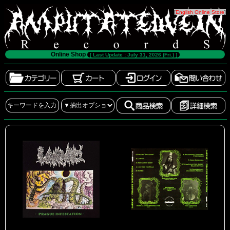
[
English Online Store
]
Online Shop
[ Last Update : July 31, 2026 (Fri.) ]