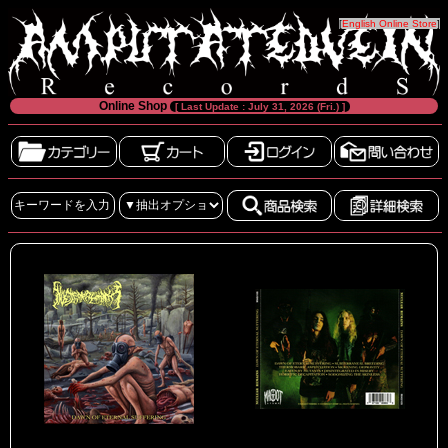
[
English Online Store
]
Online Shop
[ Last Update : July 31, 2026 (Fri.) ]