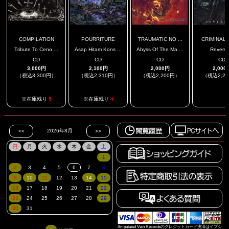
COMPILATION
POURRITURE
TRAUMATIC NO ...
CRIMINAL I
Tribute To Ceno ...
Asap Hitam Kons ...
Abyss Of The Ma ...
Reversi
CD
CD
CD
CD
3,000円
2,100円
2,000円
2,000
（税込3,300円）
（税込2,310円）
（税込2,200円）
（税込2,2
.
.
※在庫残り
5
※在庫残り
4
Amputated Vein Recordsのクレジットカード決済はイプシ