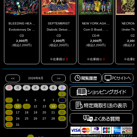
BLEEDING HEA ...
SEPTEMBRIST
NEW YORK AGA ...
NECROM
Evolutionary De ...
Diabolic Delusi ...
Com O Brasil... ...
Under The
CD
CD
CD-R
CD
2,000円
2,000円
2,000円
2,000
（税込2,200円）
（税込2,200円）
（税込2,200円）
（税込2,2
.
※在庫残り
5
※在庫残り
2
※在庫残
Amputated Vein Recordsのクレジットカード決済はイプシ