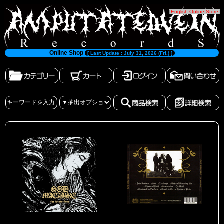
[
English Online Store
]
Online Shop
[ Last Update : July 31, 2026 (Fri.) ]