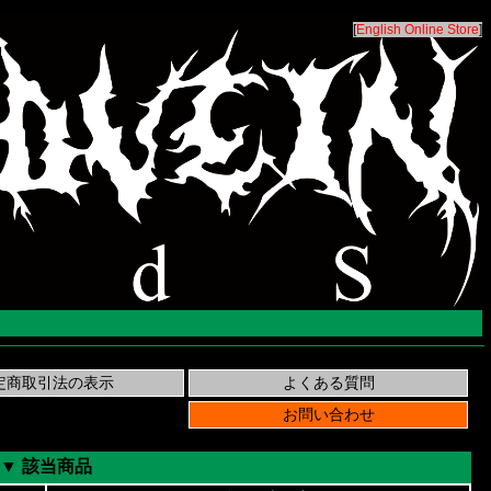
[
English Online Store
]
▼ 該当商品