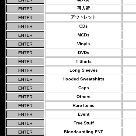
再入荷
アウトレット
CDs
MCDs
Vinyls
DVDs
T-Shirts
Long Sleeves
Hooded Sweatshirts
Caps
Others
Rare Items
Event
Free Stuff
Bloodcurdling ENT