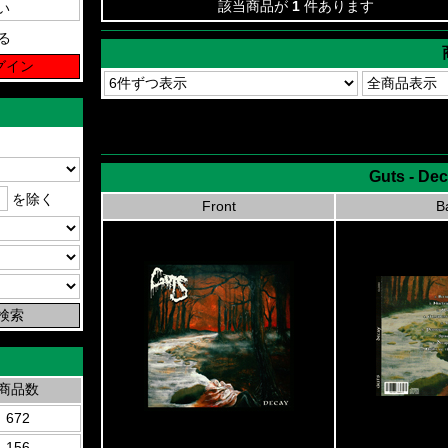
該当商品が
1
件あります
る
Guts - De
を除く
Front
B
商品数
672
156