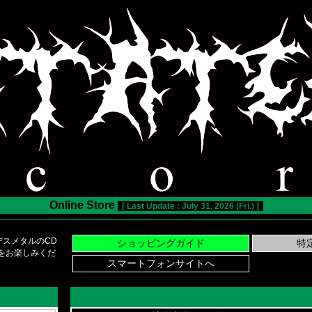
Online Store
[ Last Update : July 31, 2026 (Fri.) ]
スメタルのCD
い物をお楽しみくだ