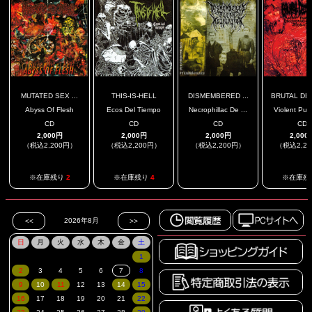
MUTATED SEX ...
THIS-IS-HELL
DISMEMBERED ...
BRUTAL DEC
Abyss Of Flesh
Ecos Del Tiempo
Necrophillac De ...
Violent Purg
CD
CD
CD
CD
2,000円
2,000円
2,000円
2,000
（税込2,200円）
（税込2,200円）
（税込2,200円）
（税込2,2
.
※在庫残り
2
※在庫残り
4
※在庫残