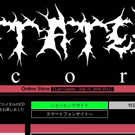
Online Store
[ Last Update : July 31, 2026 (Fri.) ]
スメタルのCD
い物をお楽しみくだ