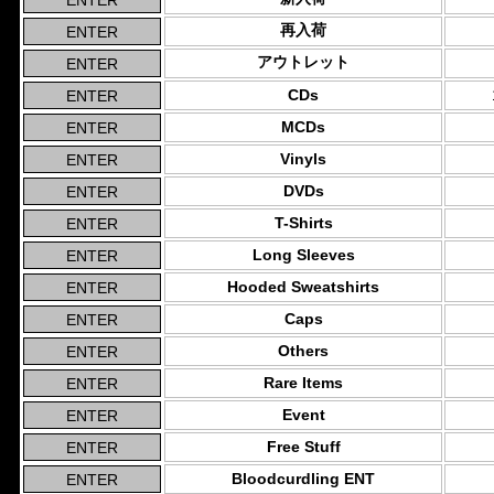
再入荷
アウトレット
CDs
MCDs
Vinyls
DVDs
T-Shirts
Long Sleeves
Hooded Sweatshirts
Caps
Others
Rare Items
Event
Free Stuff
Bloodcurdling ENT