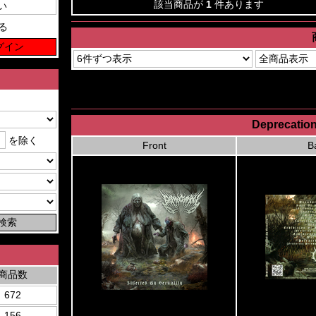
該当商品が
1
件あります
る
Deprecation 
を除く
Front
B
商品数
672
156