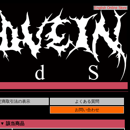
[
English Online Store
]
▼ 該当商品