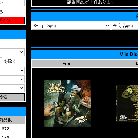
該当商品が
1
件あります
る
Vile Di
を除く
Front
B
商品数
672
156