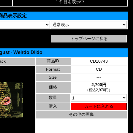
1 件目を表示中
商品表示設定
sgust - Weirdo Dildo
商品ID
ack
CD10743
Format
CD
Size
---
2,700円
価格
（税込2,970円）
数量
購入
その他の画像