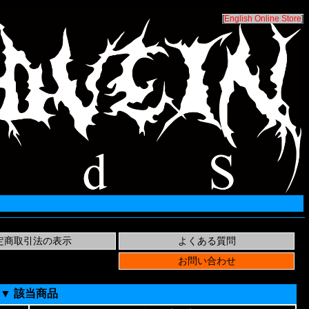
[
English Online Store
]
▼ 該当商品