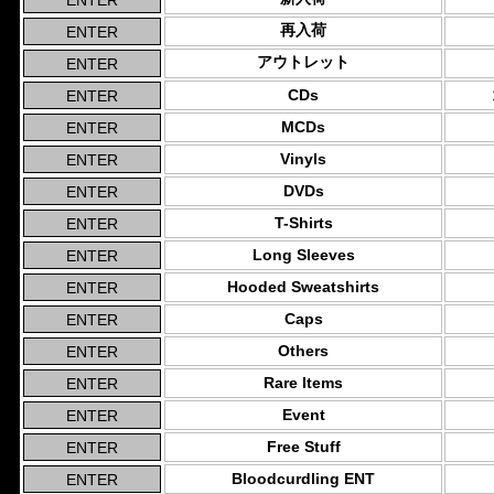
再入荷
アウトレット
CDs
MCDs
Vinyls
DVDs
T-Shirts
Long Sleeves
Hooded Sweatshirts
Caps
Others
Rare Items
Event
Free Stuff
Bloodcurdling ENT