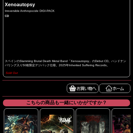
Xenoautopsy
Irreversible Anthropocide DIGI-PACK
CD
スペインのSlamming Brutal Death Metal Band「Xenoautopsy」のDebut CD。ハンドナン
バリング入り50枚限定デジパック仕様。2025年Inherited Suffering Records。
Sold Out
こちらの商品も一緒にいかがですか？