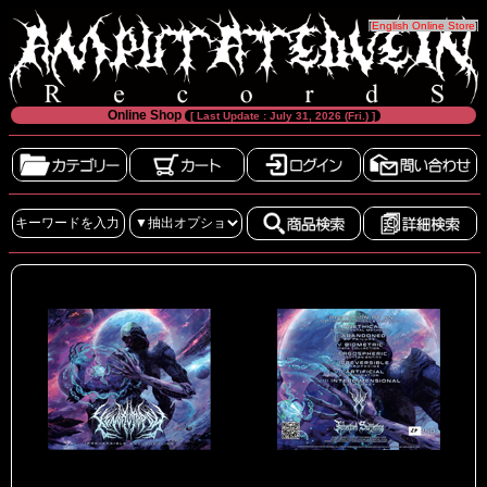
[
English Online Store
]
Online Shop
[ Last Update : July 31, 2026 (Fri.) ]