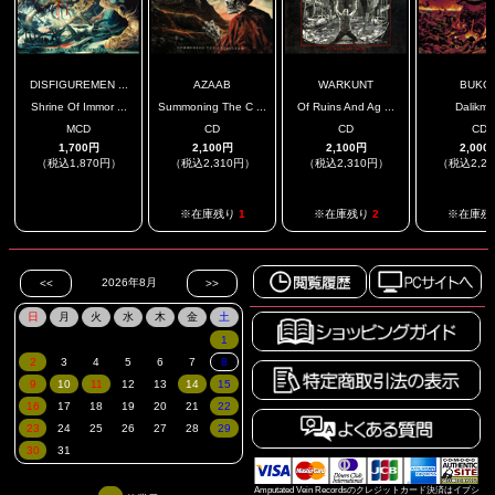
DISFIGUREMEN ...
AZAAB
WARKUNT
BUKO
Shrine Of Immor ...
Summoning The C ...
Of Ruins And Ag ...
Dalikma
MCD
CD
CD
CD
1,700円
2,100円
2,100円
2,000
（税込1,870円）
（税込2,310円）
（税込2,310円）
（税込2,2
.
※在庫残り
1
※在庫残り
2
※在庫残
Amputated Vein Recordsのクレジットカード決済はイプシ