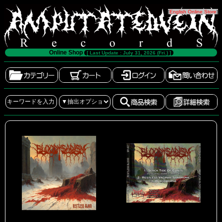
[
English Online Store
]
Online Shop
[ Last Update : July 31, 2026 (Fri.) ]