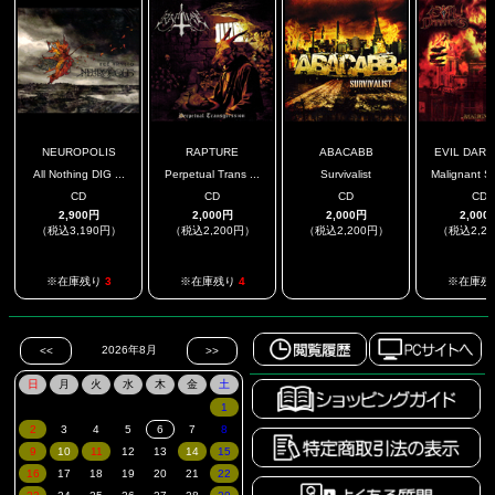
NEUROPOLIS
RAPTURE
ABACABB
EVIL DAR
All Nothing DIG ...
Perpetual Trans ...
Survivalist
Malignant Su
CD
CD
CD
CD
2,900円
2,000円
2,000円
2,000
（税込3,190円）
（税込2,200円）
（税込2,200円）
（税込2,2
.
※在庫残り
3
※在庫残り
4
※在庫残