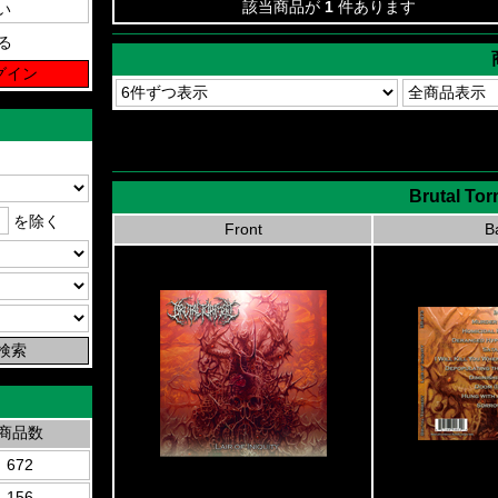
該当商品が
1
件あります
る
Brutal Tor
を除く
Front
B
商品数
672
156