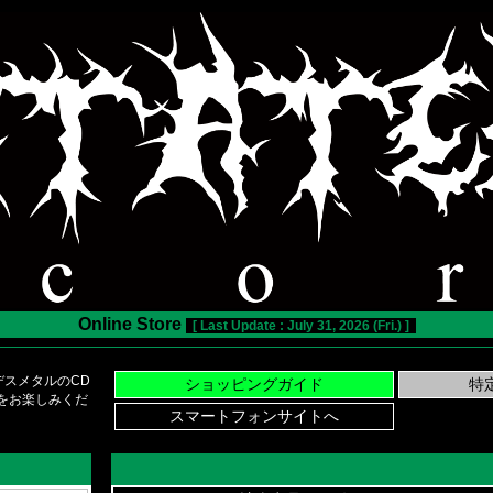
Online Store
[ Last Update : July 31, 2026 (Fri.) ]
スメタルのCD
い物をお楽しみくだ