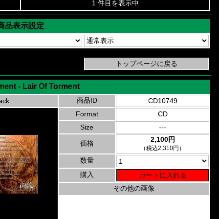
1 件目を表示中
商品表示設定
ment - Lair Of Torment
商品ID
ack
CD10749
Format
CD
Size
---
2,100円
価格
（税込2,310円）
数量
購入
その他の画像