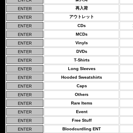
再入荷
アウトレット
CDs
MCDs
Vinyls
DVDs
T-Shirts
Long Sleeves
Hooded Sweatshirts
Caps
Others
Rare Items
Event
Free Stuff
Bloodcurdling ENT