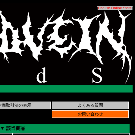
[
English Online Store
]
▼ 該当商品