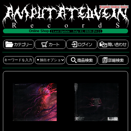
[
English Online Store
]
Online Shop
[ Last Update : July 31, 2026 (Fri.) ]