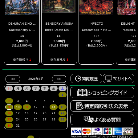
DEHUMANIZING ...
SENSORY AMUSIA
INFECTO
DELIGHT TO
Sacrosanctity O ...
Breed Death DIG ...
Descarnado Y Re ...
Passion Of K
CD
CD
CD
CD
2,600円
3,500円
2,000円
2,000
（税込2,860円）
（税込3,850円）
（税込2,200円）
（税込2,2
.
※在庫残り
1
※在庫残り
3
※在庫残
Amputated Vein Recordsのクレジットカード決済はイプシ