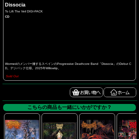
Dissocia
To Lift The Veil DIGI-PACK
CD
Wormedのメンバー擁するスペインのProgressive Deathcore Band「Dissocia」のDebut C
D。デジパック仕様。2025年Willowtip。
Sold Out
こちらの商品も一緒にいかがですか？