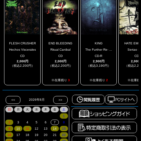
FLESH CRUSHER
END BLEEDING
KING
HATE EMB
Hechos Viscerales
Ritual Canibal
The Further Re- ...
Sertao S
CD
CD
CD-R
CD
2,000円
2,000円
2,900円
2,000
（税込2,200円）
（税込2,200円）
（税込3,190円）
（税込2,2
.
※在庫残り
3
※在庫残り
2
※在庫残