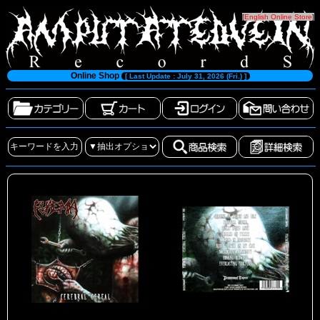
[
English Online Store
]
Online Shop
[ Last Update : July 31, 2026 (Fri.) ]