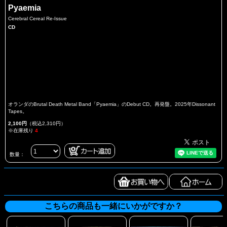
Pyaemia
Cerebral Cereal Re-Issue
CD
オランダのBrutal Death Metal Band「Pyaemia」のDebut CD。再発盤。2025年Dissonant
Tapes。
2,100円
（税込2,310円）
※在庫残り
4
数量：
こちらの商品も一緒にいかがですか？