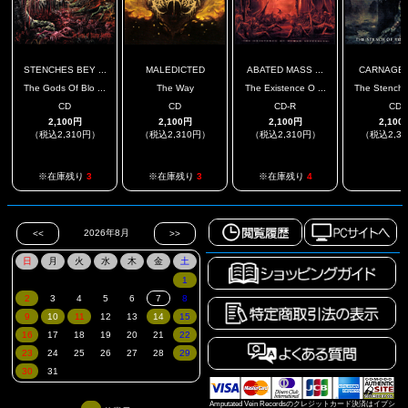
STENCHES BEY ...
MALEDICTED
ABATED MASS ...
CARNAGE 
The Gods Of Blo ...
The Way
The Existence O ...
The Stench O
CD
CD
CD-R
CD
2,100円
2,100円
2,100円
2,100
（税込2,310円）
（税込2,310円）
（税込2,310円）
（税込2,3
.
※在庫残り
3
※在庫残り
3
※在庫残り
4
Amputated Vein Recordsのクレジットカード決済はイプシ