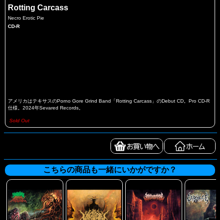
Rotting Carcass
Necro Erotic Pie
CD-R
アメリカはテキサスのPorno Gore Grind Band「Rotting Carcass」のDebut CD。Pro CD-R
仕様。2024年Sevared Records。
Sold Out
こちらの商品も一緒にいかがですか？