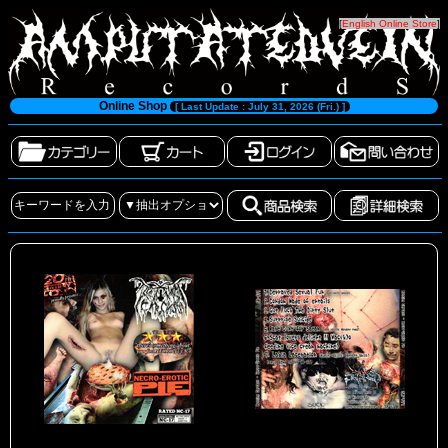
[
English Online Store
]
Online Shop
[ Last Update : July 31, 2026 (Fri.) ]