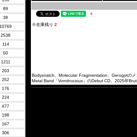
89
38
※在庫残り
2
10769
2538
114
50
1211
203
Bodysnatch、Molecular Fragmentation、G
252
Metal Band「Vomitrocious」のDebut CD。2025年Brut
176
224
477
198
167
306