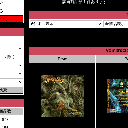
該当商品が
1
件あります
る
Vomitroci
を除く
Front
B
商品数
672
156