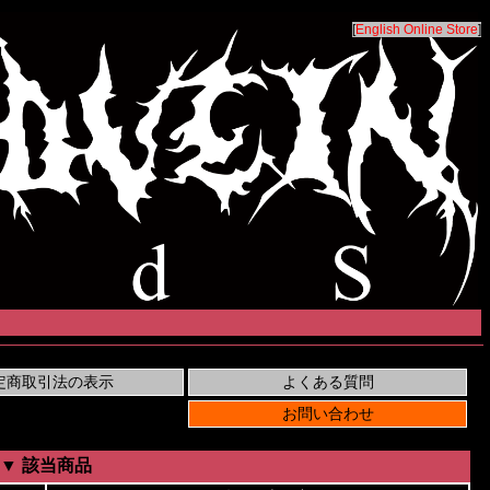
[
English Online Store
]
▼ 該当商品