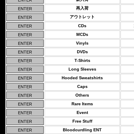
再入荷
アウトレット
CDs
MCDs
Vinyls
DVDs
T-Shirts
Long Sleeves
Hooded Sweatshirts
Caps
Others
Rare Items
Event
Free Stuff
Bloodcurdling ENT