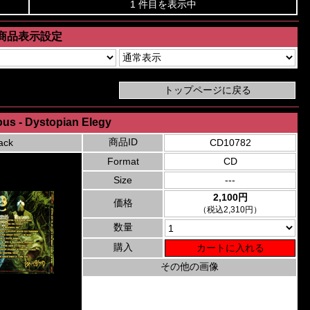
1 件目を表示中
商品表示設定
ous - Dystopian Elegy
商品ID
ack
CD10782
Format
CD
Size
---
2,100円
価格
（税込2,310円）
数量
購入
その他の画像