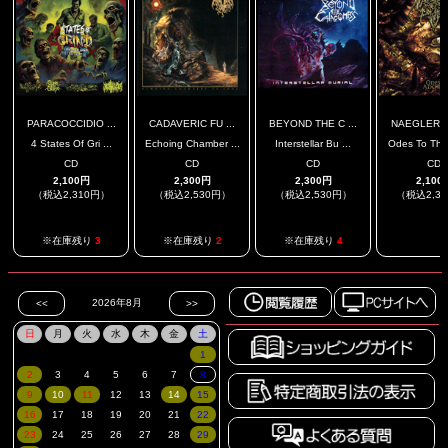
PARACOCCIDIO ...
CADAVERIC FU ...
BEYOND THE C ...
NAEGLERIA 
4 States Of Gri ...
Echoing Chamber ...
Interstellar Bu ...
Odes To The 
CD
CD
CD
CD
2,100円
2,300円
2,300円
2,100
（税込2,310円）
（税込2,530円）
（税込2,530円）
（税込2,3
.
※在庫残り
3
※在庫残り
2
※在庫残り
4