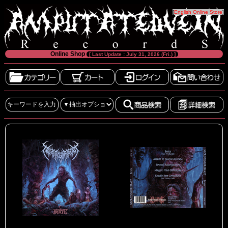
[
English Online Store
]
Online Shop
[ Last Update : July 31, 2026 (Fri.) ]