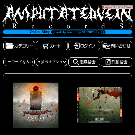
[
English Online Store
]
Online Shop
[ Last Update : July 31, 2026 (Fri.) ]