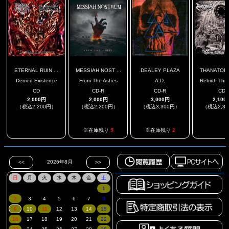
ETERNAL RUIN ...
MESSIAH NOST ...
DEALEY PLAZA
THANATOP
Denied Existence
From The Ashes
A.D.
Rebirth Thro
CD
CD-R
CD-R
CD
2,000円
2,000円
3,000円
2,100
（税込2,200円）
（税込2,200円）
（税込3,300円）
（税込2,3
.
.
※在庫残り
5
※在庫残り
2