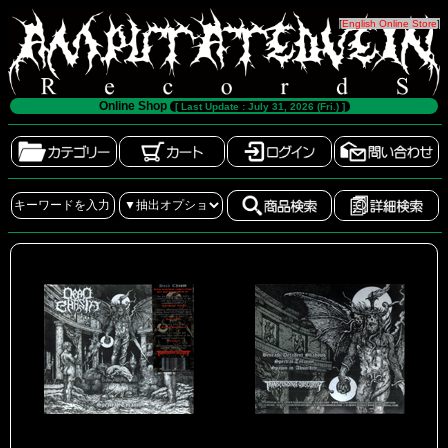
[
English Online Store
]
Online Shop
[ Last Update : July 31, 2026 (Fri.) ]