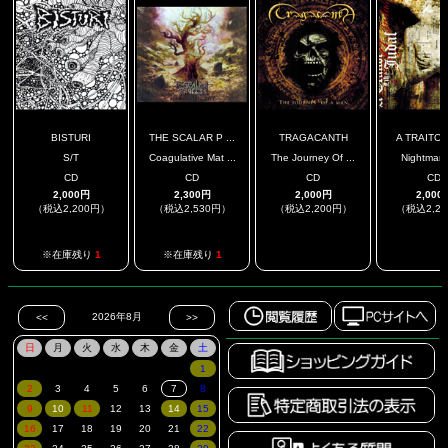
BISTURI
THE SCALAR P ...
TRAGACANTH
A TRAITOR 
S/T
Coagulative Mat ...
The Journey Of ...
Nightmare
CD
CD
CD
CD
2,000円
2,300円
2,000円
2,000
（税込2,200円）
（税込2,530円）
（税込2,200円）
（税込2,2
.
.
※在庫残り
1
※在庫残り
1