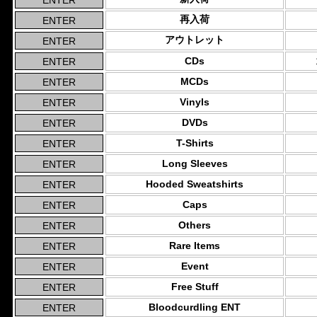
再入荷
アウトレット
CDs
MCDs
Vinyls
DVDs
T-Shirts
Long Sleeves
Hooded Sweatshirts
Caps
Others
Rare Items
Event
Free Stuff
Bloodcurdling ENT