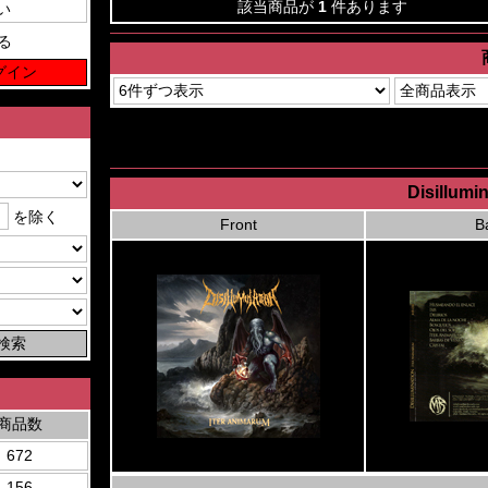
該当商品が
1
件あります
る
Disillumi
を除く
Front
B
商品数
672
156