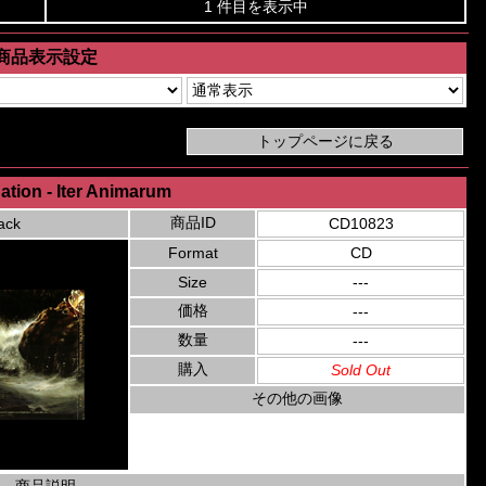
1 件目を表示中
商品表示設定
nation - Iter Animarum
商品ID
ack
CD10823
Format
CD
Size
---
価格
---
数量
---
購入
Sold Out
その他の画像