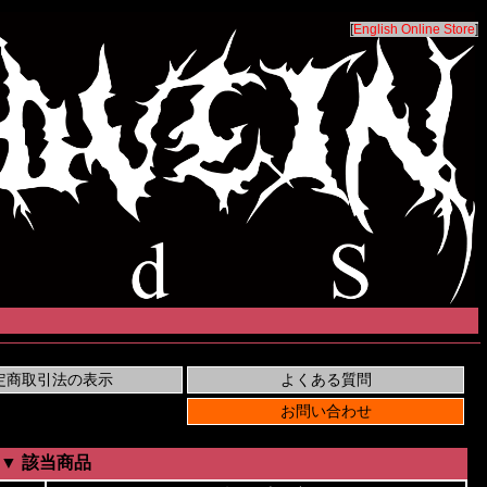
[
English Online Store
]
▼ 該当商品