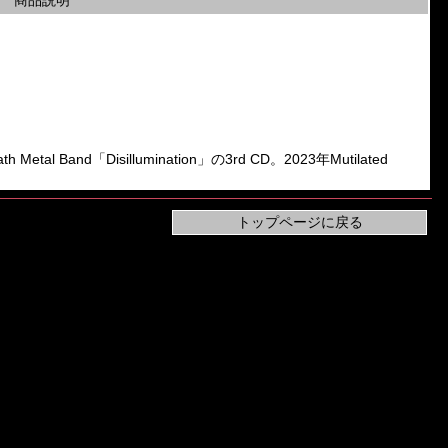
商品説明
tal Band「Disillumination」の3rd CD。2023年Mutilated