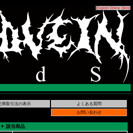
[
English Online Store
]
▼ 該当商品