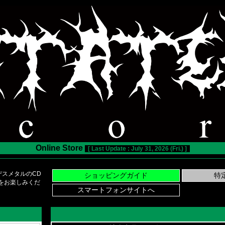
Online Store
[ Last Update : July 31, 2026 (Fri.) ]
スメタルのCD
い物をお楽しみくだ