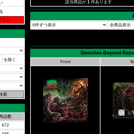
該当商品が
1
件あります
る
Stenches Beyond Repul
を除く
Front
B
商品数
672
156