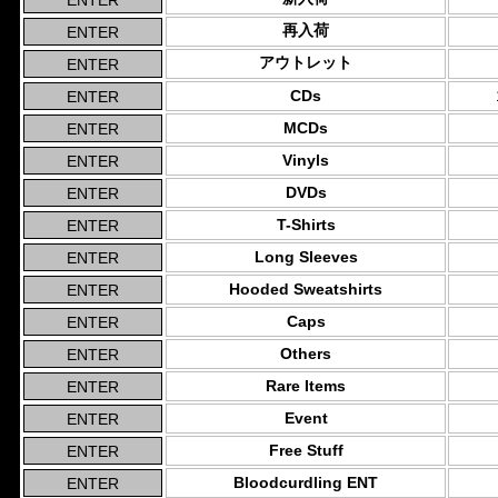
再入荷
アウトレット
CDs
MCDs
Vinyls
DVDs
T-Shirts
Long Sleeves
Hooded Sweatshirts
Caps
Others
Rare Items
Event
Free Stuff
Bloodcurdling ENT