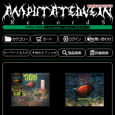
[
English Online Store
]
Online Shop
[ Last Update : July 31, 2026 (Fri.) ]