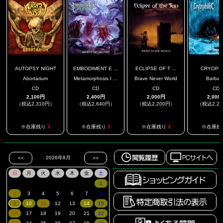
AUTOPSY NIGHT
EMBODIMENT E ...
ECLIPSE OF T ...
CRYOPHI
Abortarium
Metamorphosis I ...
Brave Never World
Barbari
CD
CD
CD
CD
2,100円
2,400円
2,000円
2,000
（税込2,310円）
（税込2,640円）
（税込2,200円）
（税込2,2
※在庫残り
3
※在庫残り
3
※在庫残り
3
※在庫残