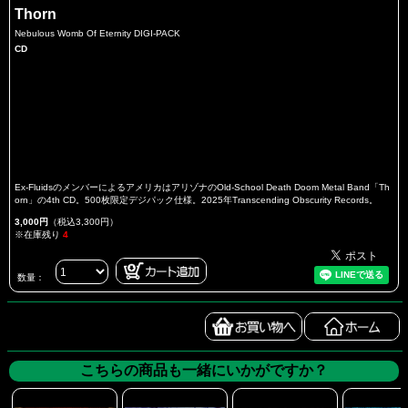
Thorn
Nebulous Womb Of Eternity DIGI-PACK
CD
Ex-FluidsのメンバーによるアメリカはアリゾナのOld-School Death Doom Metal Band「Th
orn」の4th CD。500枚限定デジパック仕様。2025年Transcending Obscurity Records。
3,000円
（税込3,300円）
※在庫残り
4
数量：
こちらの商品も一緒にいかがですか？