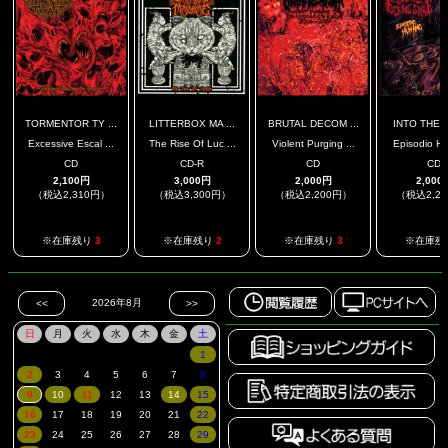
TORMENTOR TY ...
LITTERBOX MA ...
BRUTAL DECOM ...
INTO THE F
Excessive Escal ...
The Rise Of Luc ...
Violent Purging ...
Episodio H
CD
CD-R
CD
CD
2,100円
3,000円
2,000円
2,000
（税込2,310円）
（税込3,300円）
（税込2,200円）
（税込2,2
※在庫残り
3
※在庫残り
2
※在庫残り
3
※在庫残