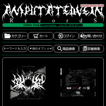
[
English Online Store
]
Online Shop
[ Last Update : July 31, 2026 (Fri.) ]