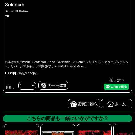
Xelesiah
Sense Of Hollow
CD
日本は東京のVisual Deathcore Band「Xelesiah」のDebut CD。16Pフルカラーブックレッ
ト、リバーシブルキャップ(帯)付き。2026年Ghastly Music。
3,182円
（税込3,500円）
数量：
こちらの商品も一緒にいかがですか？