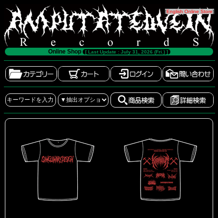
[
English Online Store
]
Online Shop
[ Last Update : July 31, 2026 (Fri.) ]