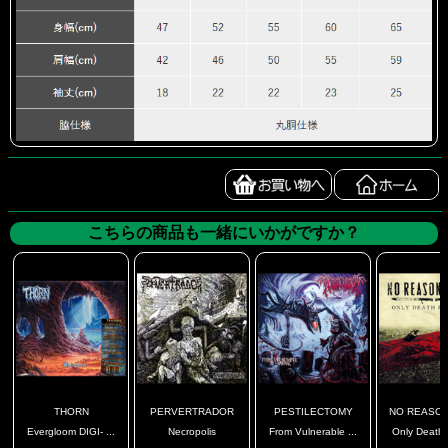
こちらの商品も一緒にいかがですか？
THORN
PERVERTRADOR
PESTILECTOMY
NO REASON 
Evergloom DIGI- ...
Necropolis
From Vulnerable ...
Only Death I