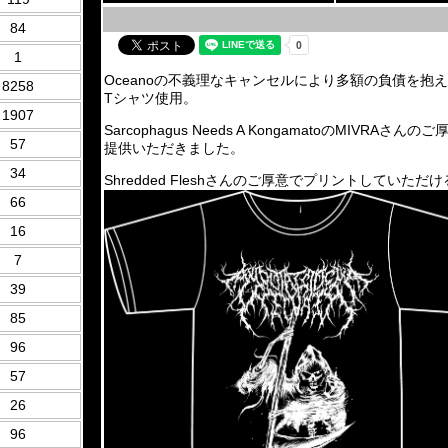
84
1
Oceanoの不義理なキャンセルにより多額の負債を抱えてし
8258
Tシャツ使用。
1907
Sarcophagus Needs A KongamatoのMIVRAさ
57
提供いただきました。
34
Shredded Fleshさんのご厚意でプリントしていた
66
16
7
39
85
96
57
26
96