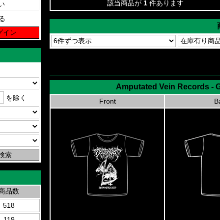
該当商品が
1
件あります
る
Amputated Vein Records - 
を除く
Front
B
商品数
518
119