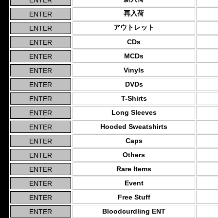
再入荷
アウトレット
CDs
MCDs
Vinyls
DVDs
T-Shirts
Long Sleeves
Hooded Sweatshirts
Caps
Others
Rare Items
Event
Free Stuff
Bloodcurdling ENT