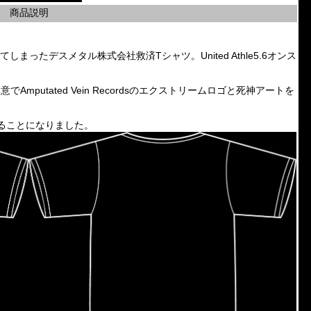
商品説明
まったデスメタル株式会社救済Tシャツ。United Athle5.6オンス
んのご厚意でAmputated Vein Recordsのエクストリームロゴと死神アートを
だけることになりました。