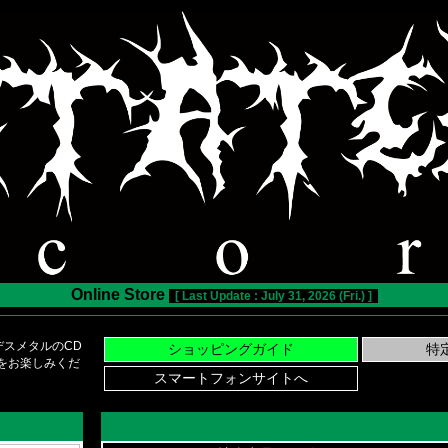
Online Store
[ Last Update : July 31, 2026 (Fri.) ]
スメタルのCD
い物をお楽しみくだ