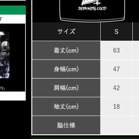
す
0円）