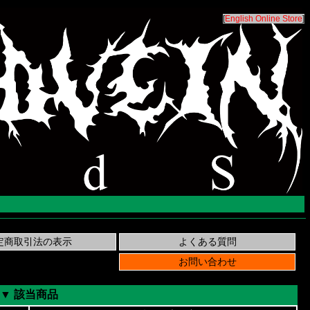
[
English Online Store
]
▼ 該当商品