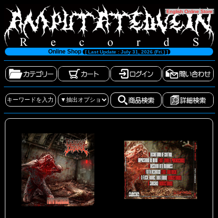
[
English Online Store
]
Online Shop
[ Last Update : July 31, 2026 (Fri.) ]