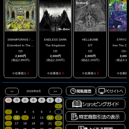
SWAMPGRAVE / ...
ENDLESS DARK
HELLBOMB
STRYCH
Entombed In The ...
The Kingdoom
S/T
Into The Cat
CD
CD
CD
CD-R
2,600円
2,000円
2,000円
3,000
（税込2,860円）
（税込2,200円）
（税込2,200円）
（税込3,3
※在庫残り
3
※在庫残り
2
※在庫残り
2
※在庫残