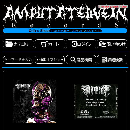
[
English Online Store
]
Online Shop
[ Last Update : July 31, 2026 (Fri.) ]