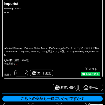
Impurist
Evolving Cortex
MCD
Infected Disarray、Extreme Noise Terror、Ex-ScatorgyのメンバーらによるイギリスのDeat
h Metal Band「Impurist」のMCD。300枚限定アメリカ盤。2025年Bleeding Edge Record
s。
1,800円
（税込1,980円）
※在庫残り
2
数量：
こちらの商品も一緒にいかがですか？