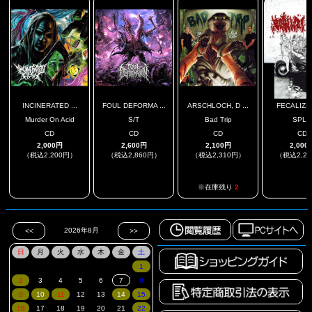
INCINERATED ...
FOUL DEFORMA ...
ARSCHLOCH, D ...
FECALIZER 
Murder On Acid
S/T
Bad Trip
SPLI
CD
CD
CD
CD
2,000円
2,600円
2,100円
2,000
（税込2,200円）
（税込2,860円）
（税込2,310円）
（税込2,2
.
.
.
※在庫残り
2