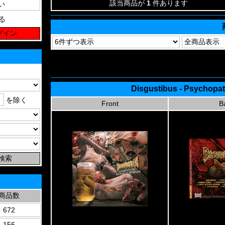
該当商品が
1
件あります
る
Disgustibus - Psychopat
を除く
Front
B
商品数
672
156