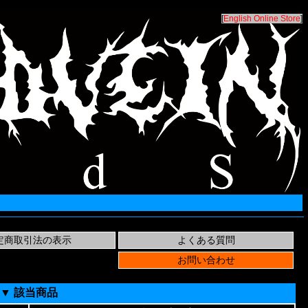
[
English Online Store
]
▼ 該当商品