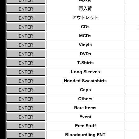
再入荷
アウトレット
CDs
MCDs
Vinyls
DVDs
T-Shirts
Long Sleeves
Hooded Sweatshirts
Caps
Others
Rare Items
Event
Free Stuff
Bloodcurdling ENT