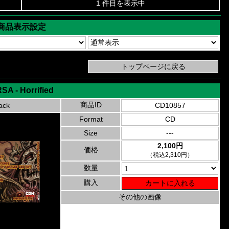
1 件目を表示中
商品表示設定
SA - Horrified
商品ID
ack
CD10857
Format
CD
Size
---
2,100円
価格
（税込2,310円）
数量
購入
その他の画像