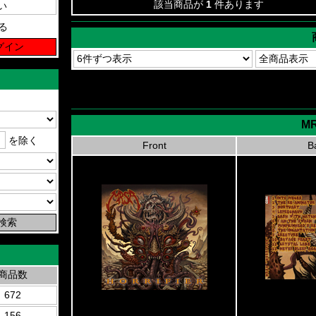
該当商品が
1
件あります
る
MR
を除く
Front
B
商品数
672
156