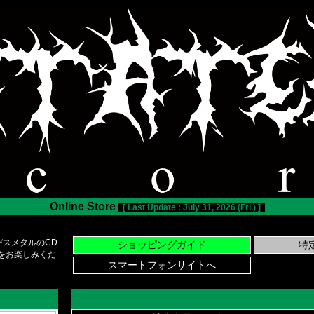
Online Store
[ Last Update : July 31, 2026 (Fri.) ]
スメタルのCD
い物をお楽しみくだ