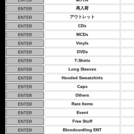
再入荷
アウトレット
CDs
MCDs
Vinyls
DVDs
T-Shirts
Long Sleeves
Hooded Sweatshirts
Caps
Others
Rare Items
Event
Free Stuff
Bloodcurdling ENT