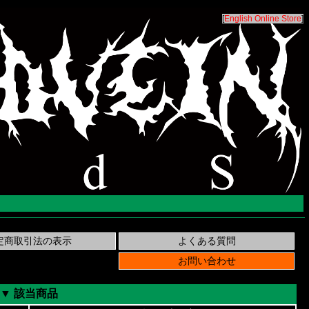
[
English Online Store
]
▼ 該当商品