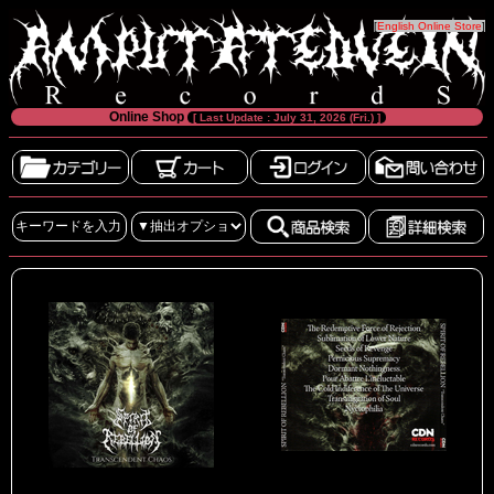
[
English Online Store
]
Online Shop
[ Last Update : July 31, 2026 (Fri.) ]