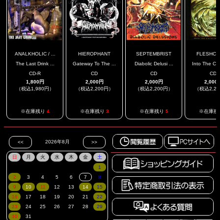
ANALKHOLIC / ...
HIEROPHANT
SEPTEMBRIST
FLESHCR
The Last Drink ...
Gateway To The ...
Diabolic Delusi ...
Into The Cat
CD-R
CD
CD
CD
1,800円
2,000円
2,000円
2,000
（税込1,980円）
（税込2,200円）
（税込2,200円）
（税込2,2
※在庫残り
4
※在庫残り
3
※在庫残り
5
※在庫残