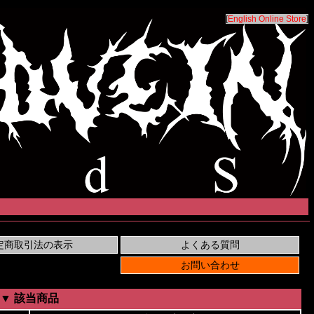
[
English Online Store
]
▼ 該当商品