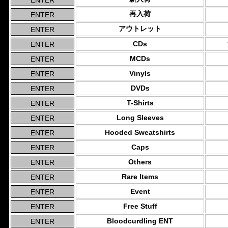
再入荷
アウトレット
CDs
MCDs
Vinyls
DVDs
T-Shirts
Long Sleeves
Hooded Sweatshirts
Caps
Others
Rare Items
Event
Free Stuff
Bloodcurdling ENT