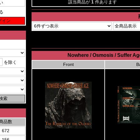
該当商品が
1
件あります
る
Nowhere / Osmosis / Suffer Ag
を除く
Front
B
商品数
672
156