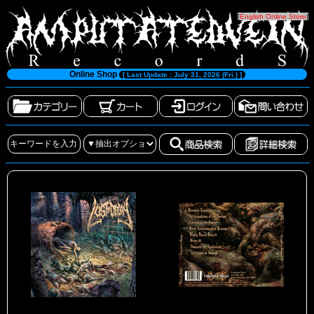
[
English Online Store
]
Online Shop
[ Last Update : July 31, 2026 (Fri.) ]