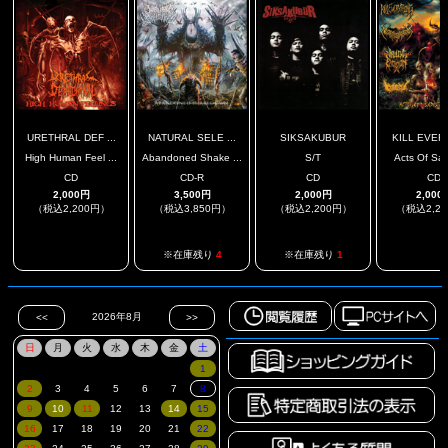
URETHRAL DEF ...
NATURAL SELE ...
SIKSAKUBUR
KILL EVERY
High Human Feel ...
Abandoned Shake ...
S/T
Acts Of Sadi
CD
CD-R
CD
CD
2,000円
3,500円
2,000円
2,000
（税込2,200円）
（税込3,850円）
（税込2,200円）
（税込2,2
.
.
※在庫残り
4
※在庫残り
1