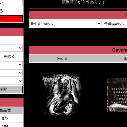
該当商品が
1
件あります
る
Cavemo
を除く
Front
B
商品数
672
156