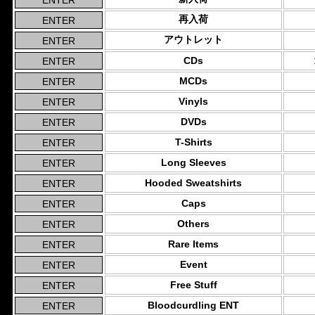
再入荷
アウトレット
CDs
MCDs
Vinyls
DVDs
T-Shirts
Long Sleeves
Hooded Sweatshirts
Caps
Others
Rare Items
Event
Free Stuff
Bloodcurdling ENT