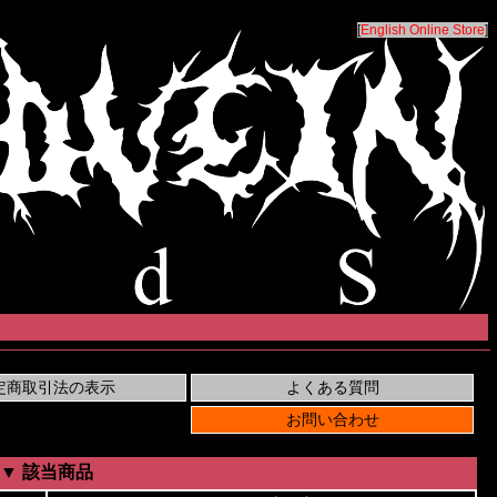
[
English Online Store
]
▼ 該当商品