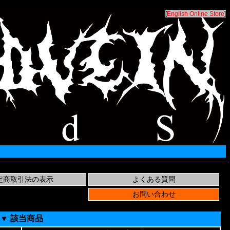
[
English Online Store
]
▼ 該当商品