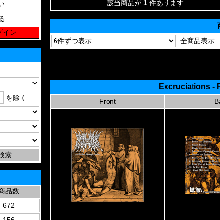
該当商品が
1
件あります
る
Excruciations - 
を除く
Front
B
商品数
672
156