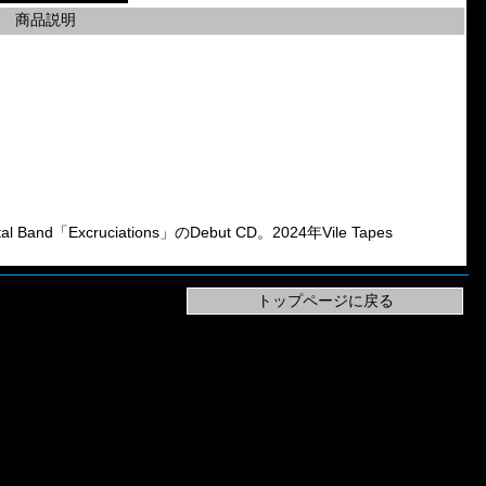
商品説明
nd「Excruciations」のDebut CD。2024年Vile Tapes