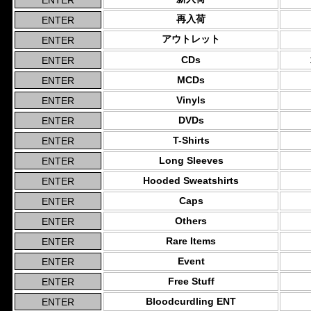
再入荷
アウトレット
CDs
MCDs
Vinyls
DVDs
T-Shirts
Long Sleeves
Hooded Sweatshirts
Caps
Others
Rare Items
Event
Free Stuff
Bloodcurdling ENT