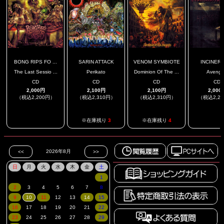
BONG RIPS FO ...
SARIN ATTACK
VENOM SYMBIOTE
INCINER
The Last Sessio ...
Perikato
Dominion Of The ...
Aveng
CD
CD
CD
CD
2,000円
2,100円
2,100円
2,000
（税込2,200円）
（税込2,310円）
（税込2,310円）
（税込2,2
.
.
※在庫残り
3
※在庫残り
4