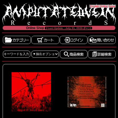
[
English Online Store
]
Online Shop
[ Last Update : July 31, 2026 (Fri.) ]