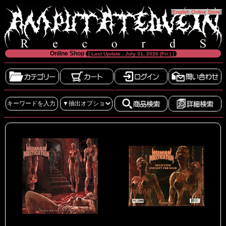
[
English Online Store
]
Online Shop
[ Last Update : July 31, 2026 (Fri.) ]