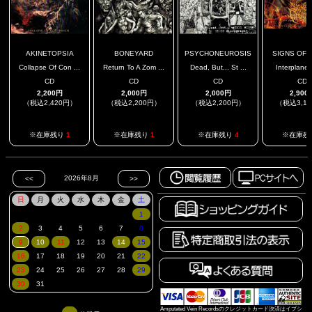
AKINETOPSIA
BONEYARD
PSYCHONEUROSIS
SIGNS OF O
Collapse Of Con ...
Return To A Zom ...
Dead, But... St ...
Interplaneta
CD
CD
CD
CD
2,200円
2,000円
2,000円
2,900
（税込2,420円）
（税込2,200円）
（税込2,200円）
（税込3,1
※在庫残り
1
※在庫残り
1
※在庫残り
4
※在庫残
Amputated Vein Recordsのクレジットカード決済はイプシ