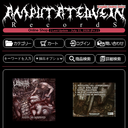
[
English Online Store
]
Online Shop
[ Last Update : July 31, 2026 (Fri.) ]