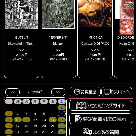
GUTSLIT
PERVERSITY
IMNOTICA
DISGORGEME
Skewered In The ...
Idolatry
Carcass DIGI-PACK
Heart Of Gor
CD
CD
CD-R
CD-R
2,000円
2,000円
2,000円
2,000
（税込2,200円）
（税込2,200円）
（税込2,200円）
（税込2,2
.
.
.
.