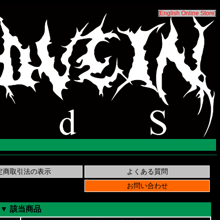
[
English Online Store
]
▼ 該当商品