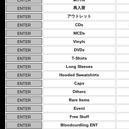
再入荷
アウトレット
CDs
MCDs
Vinyls
DVDs
T-Shirts
Long Sleeves
Hooded Sweatshirts
Caps
Others
Rare Items
Event
Free Stuff
Bloodcurdling ENT