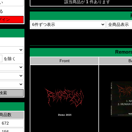
該当商品が
1
件あります
る
Remors
を除く
Front
B
商品数
672
156