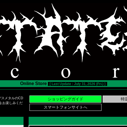
Online Store
[ Last Update : July 31, 2026 (Fri.) ]
スメタルのCD
い物をお楽しみくだ