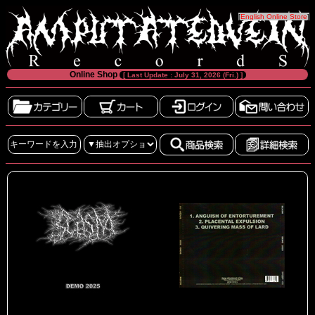
[
English Online Store
]
Online Shop
[ Last Update : July 31, 2026 (Fri.) ]