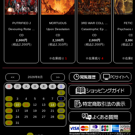
PUTRIFIED J
MORTUOUS
3RD WAR COLL ...
FETICI
Devouring Rotte ...
Upon Desolation
Catastrophic Ep ...
Psychaos / O
CD
CD
CD
CD
2,000円
2,100円
2,000円
2,000
（税込2,200円）
（税込2,310円）
（税込2,200円）
（税込2,2
.
※在庫残り
1
※在庫残り
4
※在庫残
Amputated Vein Recordsのクレジットカード決済はイプシ