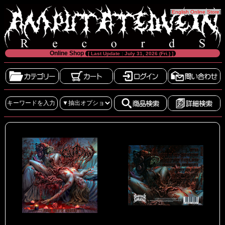
[
English Online Store
]
Online Shop
[ Last Update : July 31, 2026 (Fri.) ]