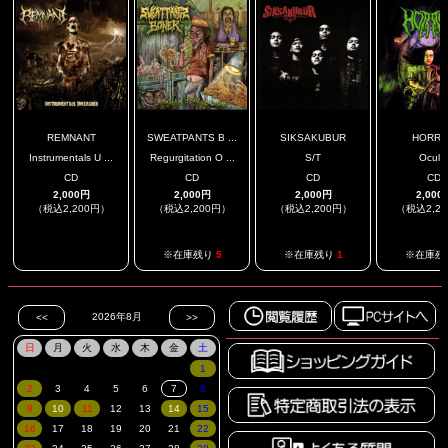
REMNANT
SWEATPANTS B ...
SIKSAKUBUR
HORR
Instrumentals U ...
Regurgitation O ...
S/T
Ocult
CD
CD
CD
CD
2,000円
2,000円
2,000円
2,000
（税込2,200円）
（税込2,200円）
（税込2,200円）
（税込2,2
.
※在庫残り
5
※在庫残り
1
※在庫残