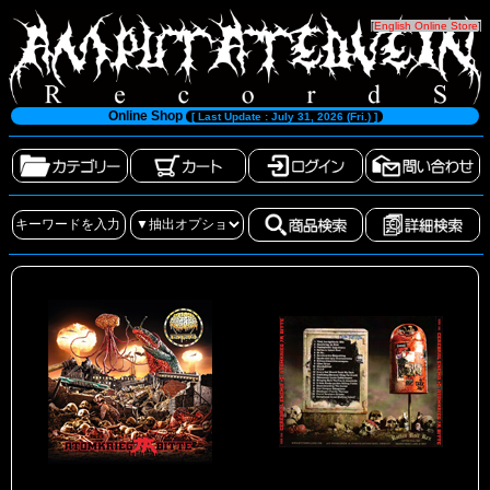
[
English Online Store
]
Online Shop
[ Last Update : July 31, 2026 (Fri.) ]