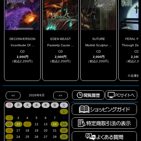
DECONVERSION
EDEN BEAST
SUTURE
FERAL F
Incertitude Of ...
Passivity Cause ...
Morbid Sculptur ...
Through Demo
CD
CD
CD
CD
2,000円
2,000円
2,000円
2,100
（税込2,200円）
（税込2,200円）
（税込2,200円）
（税込2,3
.
.
.
※在庫残