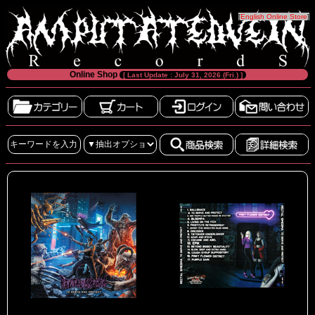
[
English Online Store
]
Online Shop
[ Last Update : July 31, 2026 (Fri.) ]