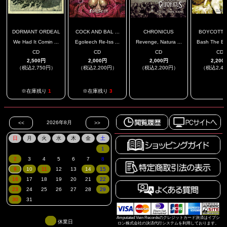
DORMANT ORDEAL
COCK AND BAL ...
CHRONICUS
BOYCOTT TH
We Had It Comin ...
Egoleech Re-Iss ...
Revenge, Natura ...
Bash The Bis
CD
CD
CD
CD
2,500円
2,000円
2,000円
2,200
（税込2,750円）
（税込2,200円）
（税込2,200円）
（税込2,4
.
.
※在庫残り
1
※在庫残り
3
Amputated Vein Recordsのクレジットカード決済はイプシ
休業日
ロン株式会社の決済代行システムを利用しております。