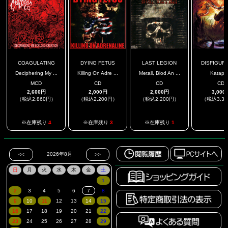
COAGULATING
DYING FETUS
LAST LEGION
DISFIGURIN
Deciphering My ...
Killing On Adre ...
Metall, Blod An ...
Katapill
MCD
CD
CD
CD
2,600円
2,000円
2,000円
3,000
（税込2,860円）
（税込2,200円）
（税込2,200円）
（税込3,3
.
※在庫残り
4
※在庫残り
3
※在庫残り
1