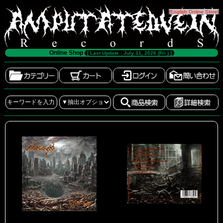
[
English Online Store
]
Online Shop
[ Last Update : July 31, 2026 (Fri.) ]