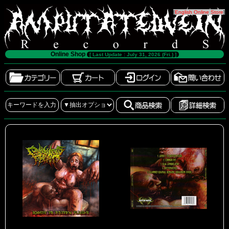
[
English Online Store
]
Online Shop
[ Last Update : July 31, 2026 (Fri.) ]