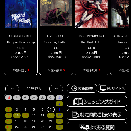
GRAND FUCKER
LIVE BURIAL
BOKUNOPICONO
AUTOPSY TO
Octopus Deathcamp
Unending Futili ...
The Thrill Of T ...
Tormento
CD-R
CD
CD-R
CD
2,000円
2,300円
2,100円
2,000
（税込2,200円）
（税込2,530円）
（税込2,310円）
（税込2,2
※在庫残り
2
※在庫残り
3
※在庫残り
2
※在庫残