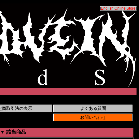
[
English Online Store
]
▼ 該当商品