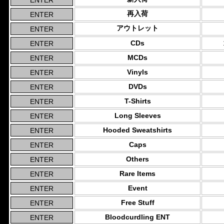
再入荷
アウトレット
CDs
MCDs
Vinyls
DVDs
T-Shirts
Long Sleeves
Hooded Sweatshirts
Caps
Others
Rare Items
Event
Free Stuff
Bloodcurdling ENT