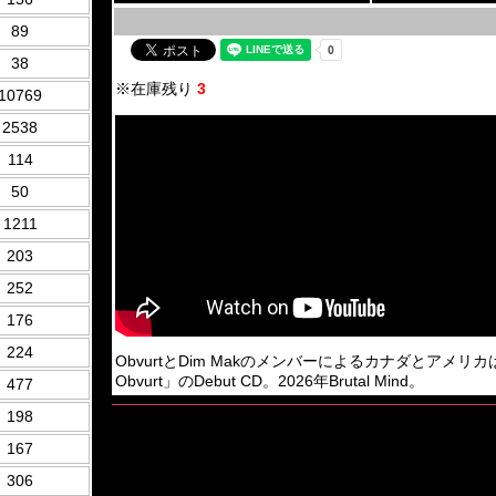
89
38
※在庫残り
3
10769
2538
114
50
1211
203
252
176
224
ObvurtとDim Makのメンバーによるカナダとアメリカはウィスコンシ
Obvurt」のDebut CD。2026年Brutal Mind。
477
198
167
306