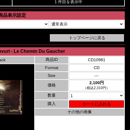
1 件目を表示中
商品表示設定
bvurt - Le Chemin Du Gaucher
商品ID
ack
CD10981
Format
CD
Size
---
2,100円
価格
（税込2,310円）
数量
購入
その他の画像