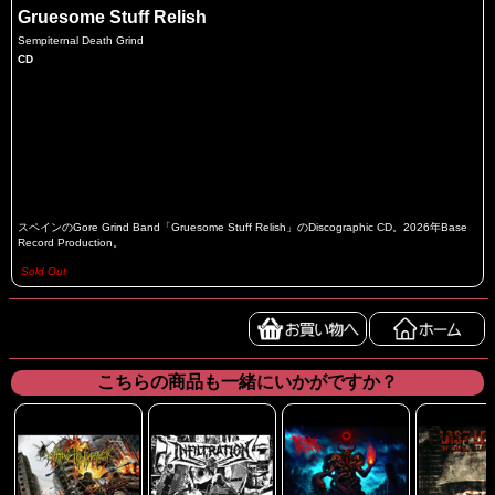
Gruesome Stuff Relish
Sempiternal Death Grind
CD
スペインのGore Grind Band「Gruesome Stuff Relish」のDiscographic CD。2026年Base
Record Production。
Sold Out
こちらの商品も一緒にいかがですか？