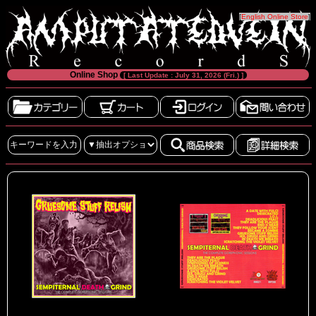
[
English Online Store
]
Online Shop
[ Last Update : July 31, 2026 (Fri.) ]