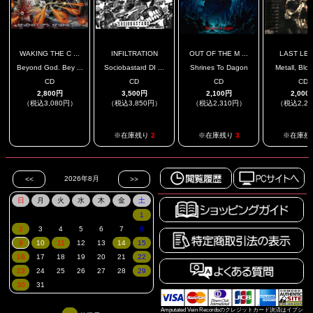
WAKING THE C ...
INFILTRATION
OUT OF THE M ...
LAST LE
Beyond God. Bey ...
Sociobastard DI ...
Shrines To Dagon
Metall, Blod
CD
CD
CD
CD
2,800円
3,500円
2,100円
2,000
（税込3,080円）
（税込3,850円）
（税込2,310円）
（税込2,2
.
※在庫残り
2
※在庫残り
3
※在庫残
Amputated Vein Recordsのクレジットカード決済はイプシ