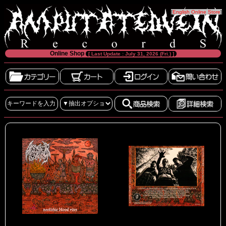
[
English Online Store
]
Online Shop
[ Last Update : July 31, 2026 (Fri.) ]