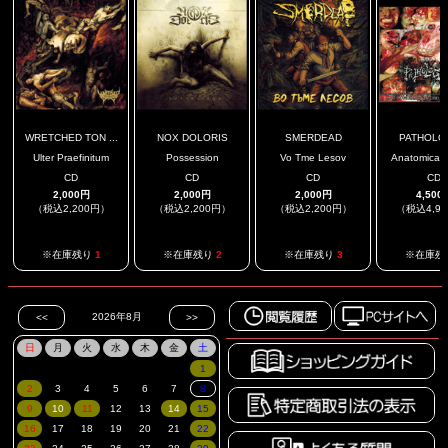
WRETCHED TON ...
NOX DOLORIS
SMERDEAD
PATHOLO
Ulter Praefinitum
Possession
Vo Tme Lesov
Anatomicaly!
CD
CD
CD
CD
2,000円
2,000円
2,000円
4,500
（税込2,200円）
（税込2,200円）
（税込2,200円）
（税込4,9
※在庫残り
1
※在庫残り
2
※在庫残り
3
※在庫残